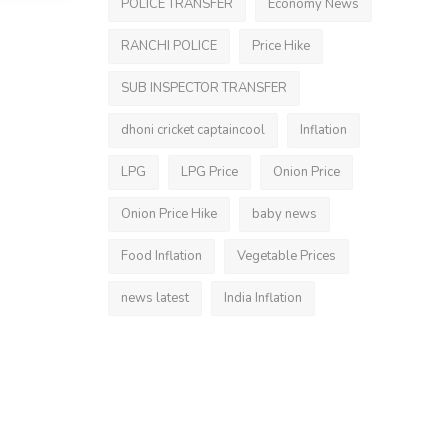
POLICE TRANSFER
Economy News
RANCHI POLICE
Price Hike
SUB INSPECTOR TRANSFER
dhoni cricket captaincool
Inflation
LPG
LPG Price
Onion Price
Onion Price Hike
baby news
Food Inflation
Vegetable Prices
news latest
India Inflation