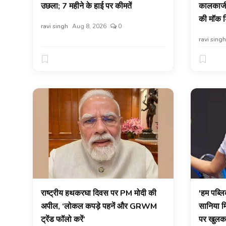
उछला; 7 महीने के हाई पर कीमतें
कालकाजी म
राजनीति
की मॉक ड
ravi singh
Aug 8, 2026
0
खेल
ravi singh
क्राइम
हेल्थ
करियर
लाइफस्टाइल
गैलरी
Hindi
राष्ट्रीय हथकरघा दिवस पर PM मोदी की
'हम पब्लिक
अपील, ‘लोकल कपड़े पहनें और GRWM
सानिया मि
ट्रेंड फॉलो करें’
पर खुलकर