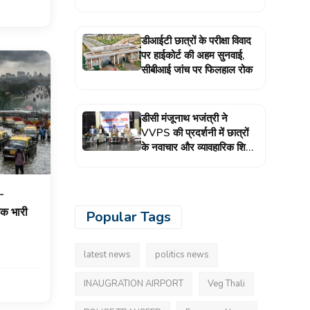
उत्साह
डीआईटी छात्रों के परीक्षा विवाद
पर हाईकोर्ट की अहम सुनवाई,
सीबीआई जांच पर फिलहाल रोक
डीसी मंजूनाथ भजंत्री ने
VVPS की प्रदर्शनी में छात्रों
के नवाचार और व्यावहारिक शिक्षा
की तारीफ की
त-
 तक भारी
Popular Tags
latest news
politics news
INAUGRATION AIRPORT
Veg Thali