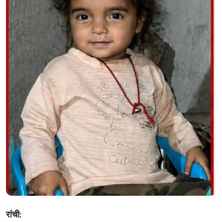
खेल
क्राइम
हेल्थ
करियर
लाइफस्टाइल
गैलरी
Hindi
रांची: