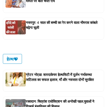
मामले पर बोले चंपत राय
नसरपुर: 4 साल की बच्ची का रेप करने वाला भीमराव कांबले
चढ़ेगा सूली
हेल्थ
ग्रेटर नोएडा: शारदाकेयर हेल्थसिटी में दुर्लभ गर्भावस्था
जटिलता का सफल इलाज, माँ और नवजात दोनों सुरक्षित
रक्तदान: चित्रांश एसोसिएशन की अनोखी पहल,युवाओं ने
दिखाई इंसानियत की मिसाल